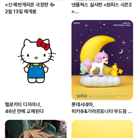
<신 에반게리온 극장판 𝄇>

넷플릭스 실사판 <원피스 시즌2
2월 13일 재개봉
>

공식 예고편 공개
헬로키티 디자이너, 

롯데시네마,

46년 만에 교체된다
피카츄&가라르포니타 무드등 출
시