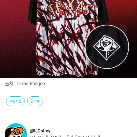
출처: Texas Rangers
주술회전
콜라보
콜리 Colley