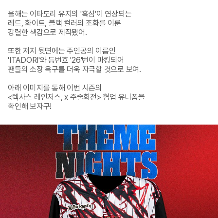
올해는 이타도리 유지의 '흑섬'이 연상되는

레드, 화이트, 블랙 컬러의 조화를 이룬 

강렬한 색감으로 제작됐어. 

또한 저지 뒷면에는 주인공의 이름인 

'ITADORI'와 등번호 '26'번이 마킹되어 

팬들의 소장 욕구를 더욱 자극할 것으로 보여.

아래 이미지를 통해 이번 시즌의 

<텍사스 레인저스, x 주술회전> 협업 유니폼을 

확인해 보자구!