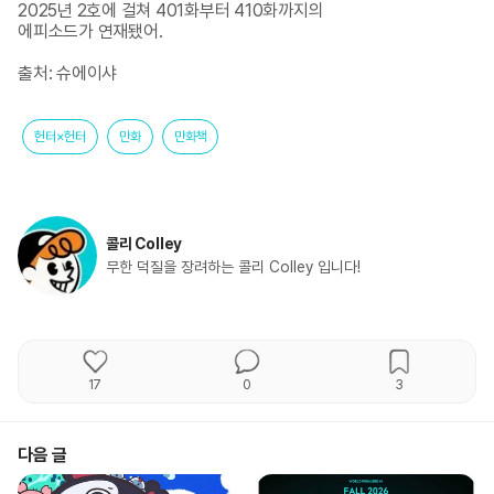
2025년 2호에 걸쳐 401화부터 410화까지의 

에피소드가 연재됐어.

출처: 슈에이샤
헌터×헌터
만화
만화책
콜리 Colley
무한 덕질을 장려하는 콜리 Colley 입니다!
17
0
3
다음 글