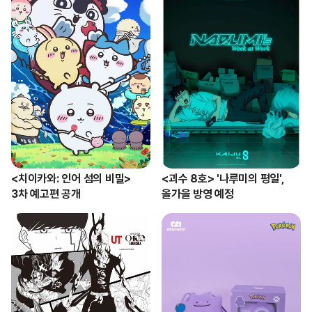
<치이카와: 인어 섬의 비밀>

<괴수 8호> '나루미의 평일',

3차 예고편 공개
올가을 방영 예정