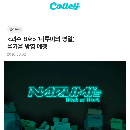
콜리뉴스
<괴수 8호> '나루미의 평일',

올가을 방영 예정
2026.06.02