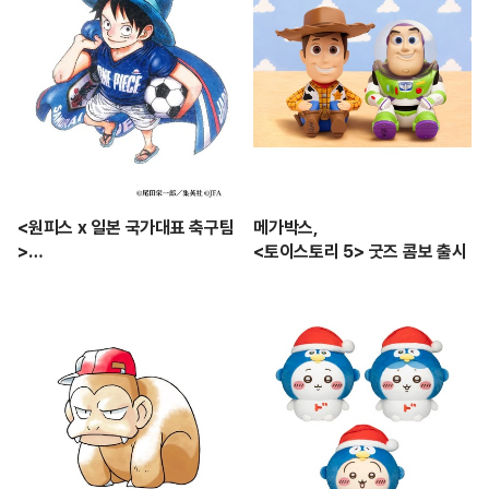
<원피스 x 일본 국가대표 축구팀
메가박스,

>

<토이스토리 5> 굿즈 콤보 출시
협업 영상 공개