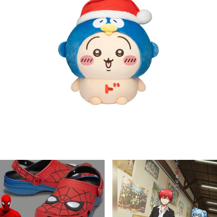
카와
한정판
굿즈
콜리 Colley
무한 덕질을 장려하는 콜리 Colley 입니다!
20
0
10
글