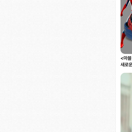
<마블
새로운