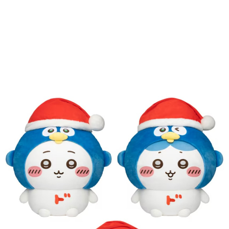
ᅩ테와 치이카와의 

ᅡᆫ 협업 굿즈 출시가 확정되었어!

굿즈는

테 캐릭터 ’돈펜‘ 모자를 쓴 치이카와, 

ᅮ늬 잠옷을 입고 있는 치이카와 등 

테에서만 살 수 있는 상품으로 

까지 판매된다고 해.

일 오전 10시부터 각 점포에서 

ᅡ 개시될 예정이며,

ᅡᆼ 및 치이카와 협업 전체 제품 정보는 

테 공식 홈페이지에서 확인해 봐!

donki.com, 글로우업 매거진