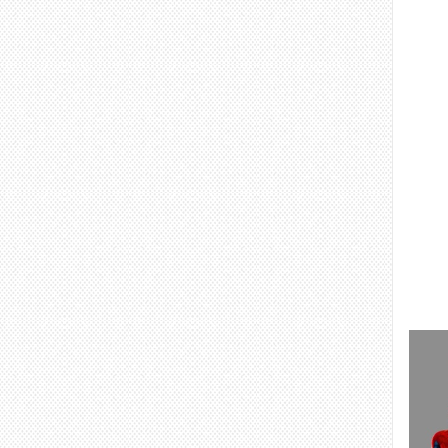
치이
다음 