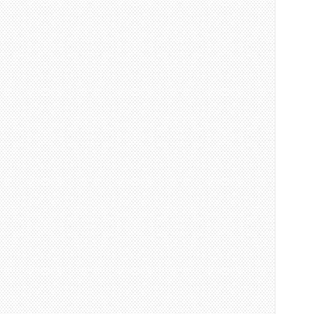
돈키ᄒ
한정ᄑ
해당 
돈키호
표범 ᄆ
돈키호
소진 시
6월 6
판매ᄀ
판매 매ᄌ
돈키호
출처: 