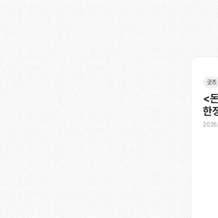
굿즈
<도
한ᄌ
2026