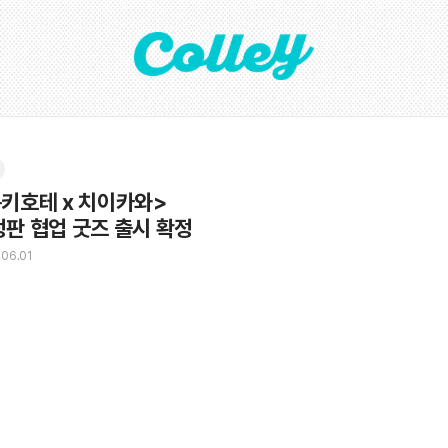
ᆫ키호테 x 치이카와>

ᅥᆼ판 협업 굿즈 출시 확정
.06.01