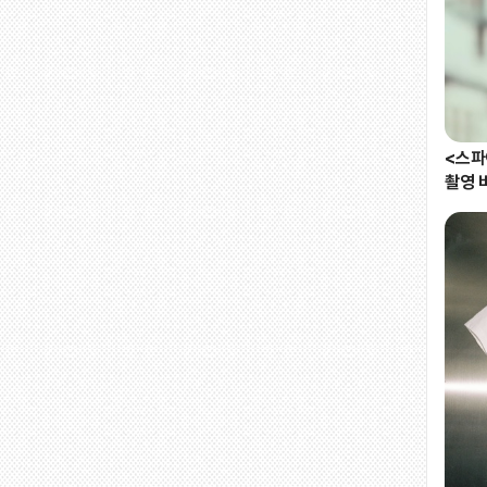
<스파
촬영 