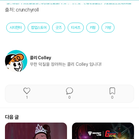
출처: crunchyroll
시티헌터
팝업스토어
굿즈
티셔츠
키링
가방
콜리 Colley
무한 덕질을 장려하는 콜리 Colley 입니다!
1
0
0
다음 글