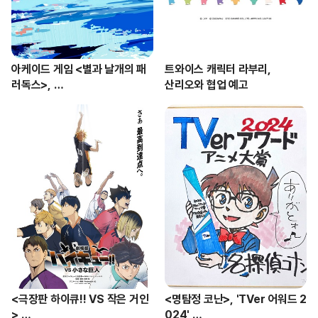
아케이드 게임 <별과 날개의 패
트와이스 캐릭터 라부리, 

러독스>, 

산리오와 협업 예고
애니메이션 영화화
<극장판 하이큐!! VS 작은 거인
<명탐정 코난>, 'TVer 어워드 2
> 

024' 
