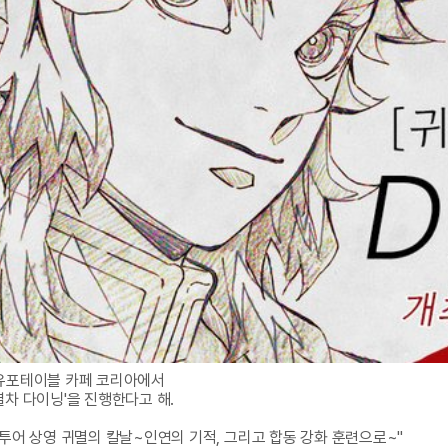
유포테이블 카페 코리아에서

열차 다이닝'을 진행한다고 해.

 투어 상영 귀멸의 칼날~인연의 기적, 그리고 합동 강화 훈련으로~" 
