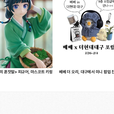
의 혼잣말> 피규어, 마스코트 키링
베베 더 오리, 대구에서 미니 팝업 