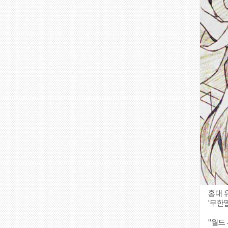
홍대 
'무한
"월드