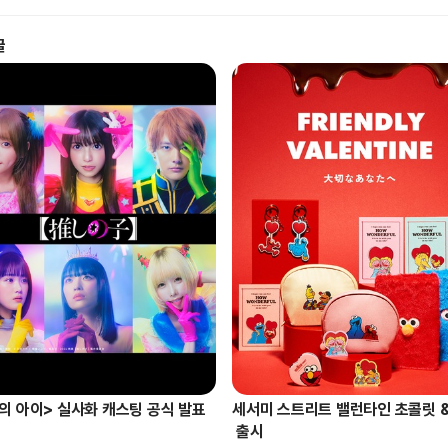
글
의 아이> 실사화 캐스팅 공식 발표
세서미 스트리트 밸런타인 초콜릿 &
 출시