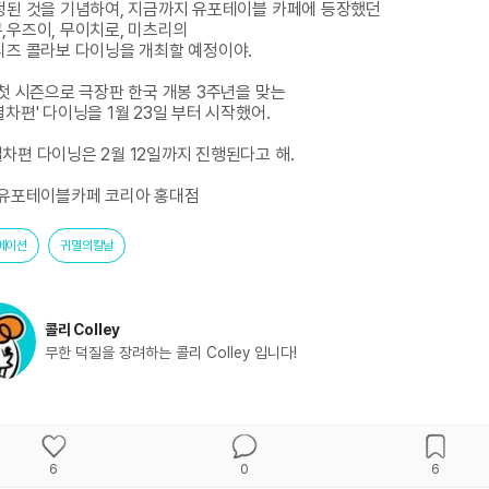
정된 것을 기념하여, 지금까지 유포테이블 카페에 등장했던

,우즈이, 무이치로, 미츠리의 

리즈 콜라보 다이닝을 개최할 예정이야.

 첫 시즌으로 극장판 한국 개봉 3주년을 맞는

열차편' 다이닝을 1월 23일 부터 시작했어.

차편 다이닝은 2월 12일까지 진행된다고 해.

 유포테이블카페 코리아 홍대점
메이션
귀멸의칼날
콜리 Colley
무한 덕질을 장려하는 콜리 Colley 입니다!
6
0
6