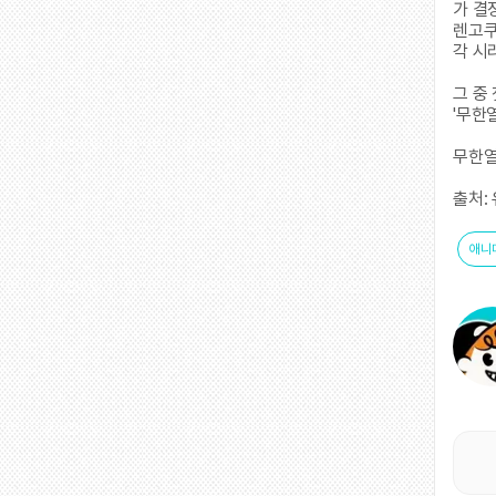
가 결
렌고쿠
각 시
그 중
'무한
무한열
출처:
애니