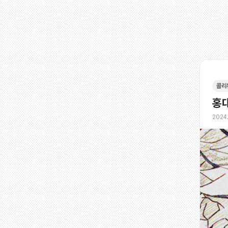
콜리
홍대
2024.