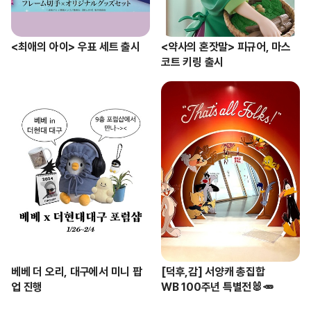
<최애의 아이> 우표 세트 출시
<약사의 혼잣말> 피규어, 마스
코트 키링 출시
베베 더 오리, 대구에서 미니 팝
[덕후,감] 서양캐 총집합

업 진행
WB 100주년 특별전🐰🥕