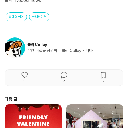
출처: livedoor news
최애의 아이
애니메이션
콜리 Colley
무한 덕질을 장려하는 콜리 Colley 입니다!
9
7
2
다음 글