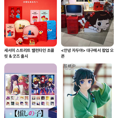
세서미 스트리트 밸런타인 초콜
<안녕 자두야> 대구에서 팝업 오
릿 & 굿즈 출시
픈