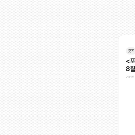
굿즈
<포
8월
2025