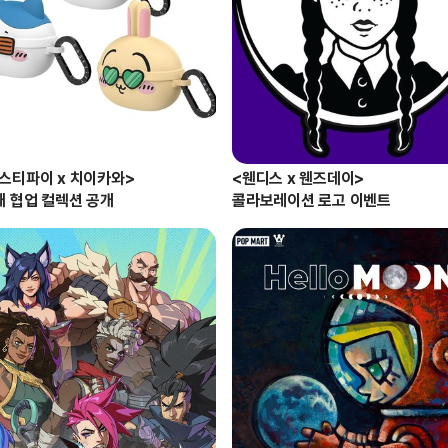
스티파이 x 치이카와> 

<웬디스 x 웬즈데이> 

째 협업 컬렉션 공개
콜라보레이션 로고 이벤트