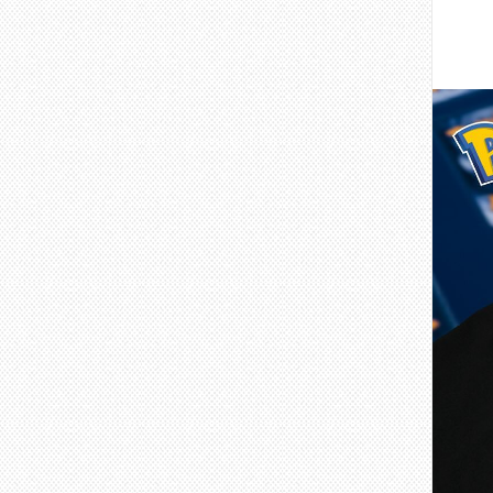
포켓몬
유니클로
그리고
콜라보
이번 
그래픽
눈 못
8월 
오프라
지금부
출처: 
포켓