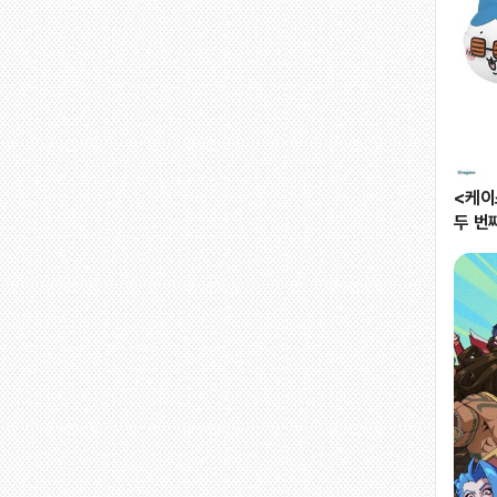
<케이
두 번