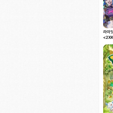
라이엇 
<2X