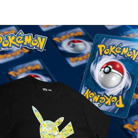
 카드가 UT로 소환됐어!

 UT가 ‘포켓몬 카드 게임’, 

, 모바일 앱 ‘포켓몬 카드 게임 포켓’과의

 컬렉션을 선보여.

컬렉션은 카드 일러스트에서 영감을 받은

으로 제작 되었고, 포켓몬 카드를 좋아한다면

 뗄 다양한 라인업이 준비되어 있어.

중순부터 전국 유니클로 온라인과

인 매장에서 만나볼 수 있다고 하니까,

터 위시리스트에 넣어두자!

UNIQLO UT
몬스터
포켓몬
카드
콜라보