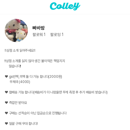
빠바밤
팔로워
1
팔로잉
1
‼️상점 소개 읽어주세요‼️

❗️상점 소개를 읽지 않아 생긴 불이익은 책임지지

     않습니다❗️

❤️ gs반택,끼택 둘 다 가능 합니다(2000원)

      우체국 (4000)

❤️ 합배송 가능 합니다(배송비가 더 나왔을땐 무게 측정 후 추가 배송비 받습니다)

❤️ 즉입만 받아요

❤️ 구매는 선착순이 아닌 입금순으로 진행됩니다

❤️ 일괄 구매 우대 합니다!
