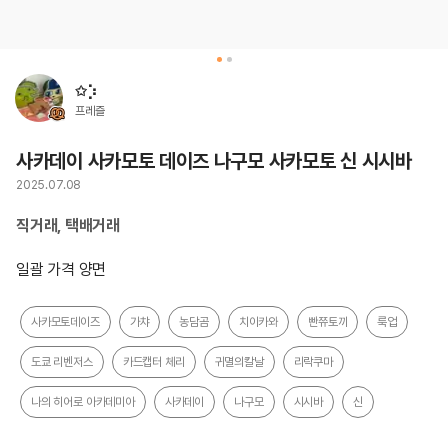
✩⡱
프레즐
사카데이 사카모토 데이즈 나구모 사카모토 신 시시바
2025.07.08
직거래, 택배거래
일괄 가격 양면
사카모토데이즈
가챠
농담곰
치이카와
빤쮸토끼
룩업
도쿄 리벤저스
카드캡터 체리
귀멸의칼날
리락쿠마
나의 히어로 아카데미아
사카데이
나구모
시시바
신