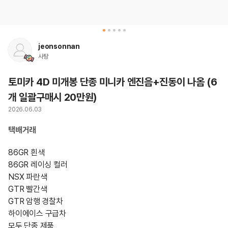
jeonsonnan
사탕
토미카 4D 미개봉 단종 미니카 엔진음+진동이 나옴 (6
개 일괄구매시 20만원)
2026.06.03
택배거래
86GR 흰색

86GR 레이싱 컬러

NSX 파란색

GTR 빨간색

GTR 암행 경찰차

하이에이스 구급차

모두 단종 제품
