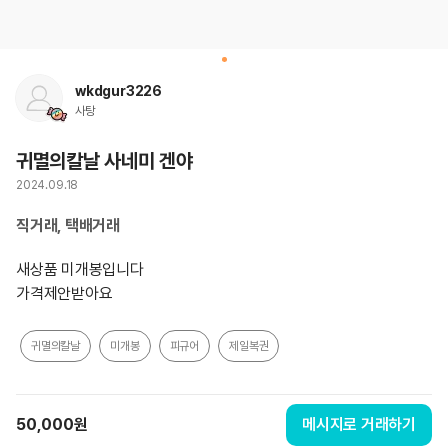
wkdgur3226
사탕
귀멸의칼날 사네미 겐야
2024.09.18
직거래, 택배거래
새상품 미개봉입니다

가격제안받아요
귀멸의칼날
미개봉
피규어
제일복권
50,000
원
메시지로 거래하기