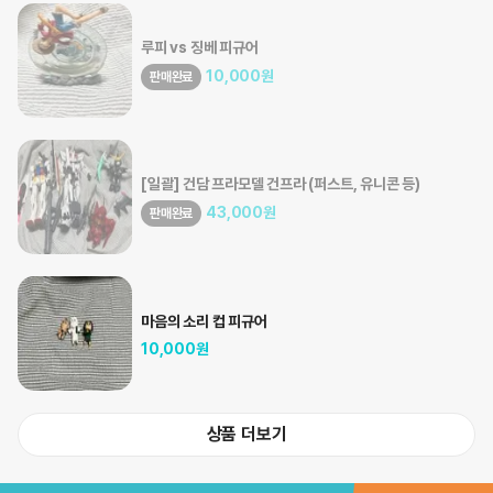
루피 vs 징베 피규어
10,000
원
판매완료
[일괄] 건담 프라모델 건프라 (퍼스트, 유니콘 등)
43,000
원
판매완료
마음의 소리 컵 피규어
10,000
원
상품 더보기