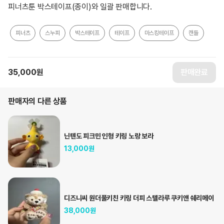
피너츠툰 박스테이프(종이)와 일괄 판매합니다.
피너츠
스누피
박스테이프
테이프
마스킹테이프
캔들
35,000
원
판매완료
판매자의 다른 상품
닌텐도 피크민 인형 키링 노랑 보라
13,000
원
디즈니씨 원더풀키친 키링 더피 스텔라루 쿠키앤 쉐리메이
38,000
원