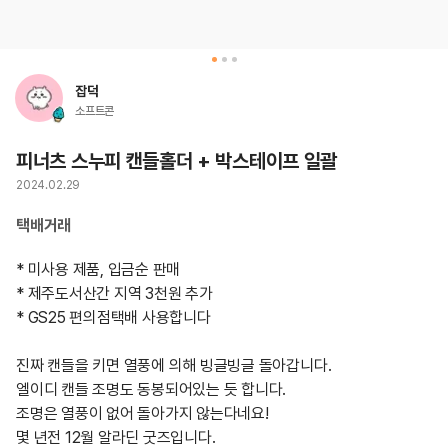
잡덕
소프트콘
피너츠 스누피 캔들홀더 + 박스테이프 일괄
2024.02.29
택배거래
* 미사용 제품, 입금순 판매

* 제주도서산간 지역 3천원 추가

* GS25 편의점택배 사용합니다

진짜 캔들을 키면 열풍에 의해 빙글빙글 돌아갑니다.

엘이디 캔들 조명도 동봉되어있는 듯 합니다.

조명은 열풍이 없어 돌아가지 않는다네요!

몇 년전 12월 알라딘 굿즈입니다.
