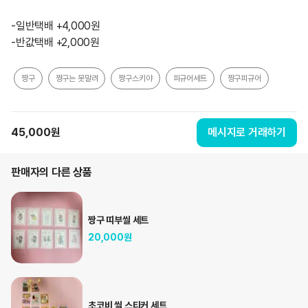
-일반택배 +4,000원

-반값택배 +2,000원
짱구
짱구는 못말려
짱구스키야
피규어세트
짱구피규어
45,000
원
메시지로 거래하기
판매자의 다른 상품
짱구 띠부씰 세트
20,000
원
초코비 씰 스티커 세트