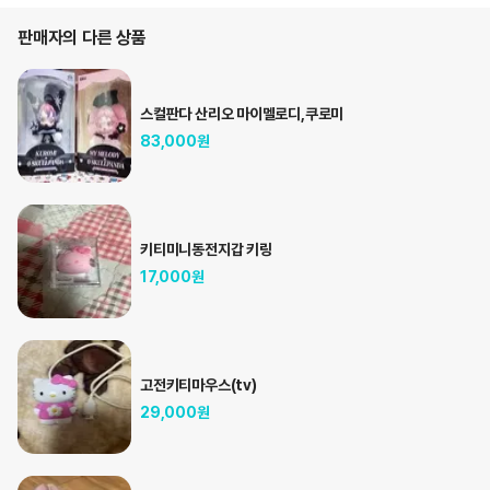
판매자의 다른 상품
스컬판다 산리오 마이멜로디,쿠로미
83,000
원
키티미니동전지갑 키링
17,000
원
고전키티마우스(tv)
29,000
원