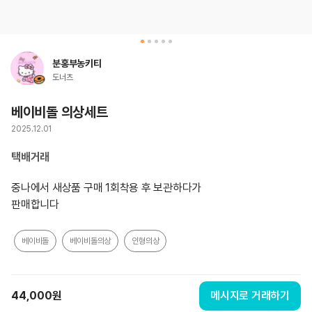
분홍부농키티
도너츠
베이비돌 의상세트
2025.12.01
택배거래
중나에서 새상품 구매 1회착용 후 보관하다가

판매합니다
베이비돌
베이비돌의상
인형의상
44,000
원
메시지로 거래하기