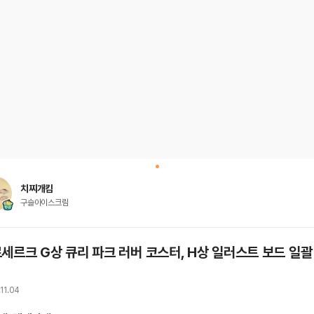
치찌개킴
구슬아이스크림
세르크 G상 큐리 파크 러버 코스터, H상 일러스트 보드 일괄
11.04