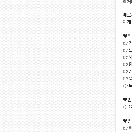
직거
베르
미개
❤️직
👉진
👉노
👉혜
👉
👉
👉
👉뚝
❤️반
👉G
❤️일
👉타