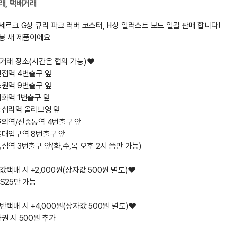
래, 택배거래
세르크 G상 큐리 파크 러버 코스터, H상 일러스트 보드 일괄 판매 합니다!

봉 새 제품이에요

거래 장소(시간은 협의 가능)❤️

접역 4번출구 앞

원역 9번출구 앞

화역 1번출구 앞

왕십리역 올리브영 앞

춘의역/신중동역 4번출구 앞

홍대입구역 8번출구 앞

섬역 3번출구 앞(화,수,목 오후 2시 쯤만 가능)

값택배 시 +2,000원(상자값 500원 별도)❤️

S25만 가능

반택배 시 +4,000원(상자값 500원 별도)❤️

권 시 500원 추가