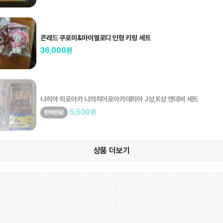
콘래드 쿠로미&마이멜로디 인형 키링 세트
36,000
원
나히아 히로아카 나의히어로아카데미아 J상,K상 엔데버 세트
5,500
원
판매완료
상품 더보기