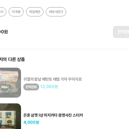
스터
미개봉
제일복권
베르세르크
00
원
판매
자의 다른 상품
귀멸의 칼날 페탓토 태엽 가챠 무이치로
13,000
원
판매완료
은혼 삼젯 I상 히지카타 증명사진 스티커
4,000
원