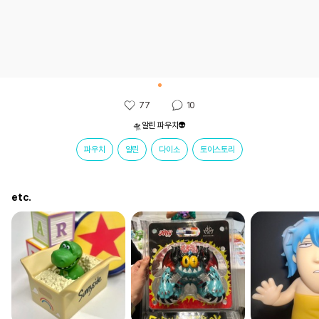
77
10
🛸알린 파우치👽
파우치
알린
다이소
토이스토리
etc.