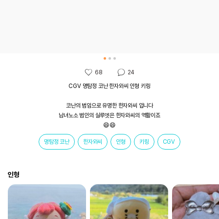
68
24
CGV 명탐정 코난 한자와씨 인형 키링

코난의 범임으로 유명한 한자와씨 입니다

남녀노소 범인의 실루엣은 한자와씨의 역활이죠

😄😄
명탐정 코난
한자와씨
인형
키링
CGV
인형