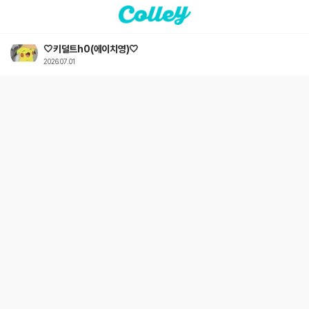
🤍키덜트h0(에이치영)🤍
2026.07.01