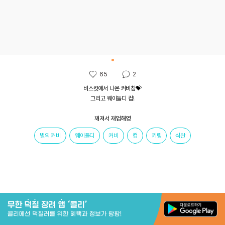
65
2
비스킷에서 나온 커비참💝

그리고 웨이들디 컵!

깨져서 재업해영
별의 커비
웨이들디
커비
컵
키링
식완