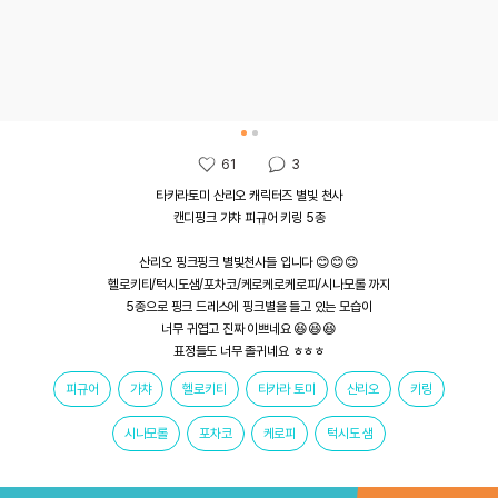
61
3
타카라토미 산리오 캐릭터즈 별빛 천사

캔디핑크 가챠 피규어 키링 5종

산리오 핑크핑크 별빛천사들 입니다 😊😊😊

헬로키티/턱시도샘/포차코/케로케로케로피/시나모롤 까지

5종으로 핑크 드레스에 핑크별을 들고 있는 모습이

너무 귀엽고 진짜 이쁘네요 😆😆😆

피규어
가챠
헬로키티
타카라 토미
산리오
키링
시나모롤
포차코
케로피
턱시도 샘