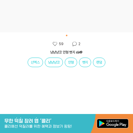
59
2
냥냥냥코 인형 뱃지 🍰🍓
산엑스
냥냥냥코
인형
뱃지
랜덤