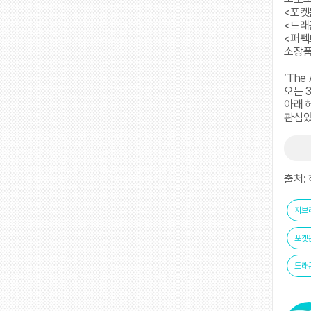
<포켓
<드래곤
<퍼펙
소장품
‘The 
오는 3
아래 
관심있
출처:
지브
포켓
드래