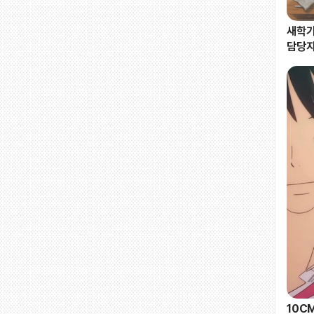
새학기
담당자
10C