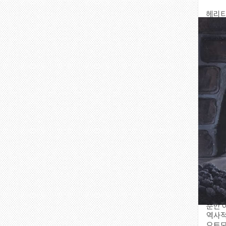
헤리티
여섯 번
스튜디
선보인
이번 
<센과
<마녀 
미야자
해당 
다수 
제작용
또한 
고양이
용의 
인기 
많은 
뿐만 
역사적
오토모