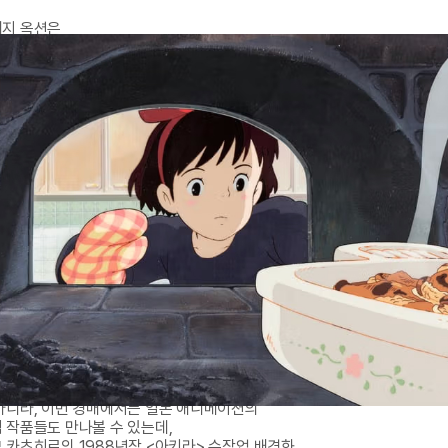
지 옥션은 

째 경매 ‘The Art of Anime’에서 

오 지브리의 희귀한 애니메이션 아트워크를 

다고 밝혔어. 

경매에는 <이웃집 토토로>, 

 치히로의 행방불명>, <모노노케 히메>, 

배달부 키키>, <천공의 성 라퓨타> 등 

키 하야오 감독이 탄생시킨 명작들을 만나볼 수 있어.

경매에는 60점이 넘는 지브리 관련 출품작 등이 

수록됐으며, 영화의 대표 캐릭터들이 등장하는 

 셀화, 배경화, 한정판 아트워크 등이 포함됐어. 

특히, 애니매이션에서도 큰 인기를 끌었던 

 버스를 비롯해 에보시, 

모습으로 변신한 하쿠 등의 

캐릭터가 그려진 작품들이 

입찰을 따낼 것으로 예상 돼.

아니라, 이번 경매에서는 일본 애니메이션의 

 작품들도 만나볼 수 있는데, 

 카츠히로의 1988년작 <아키라> 수작업 배경화, 
