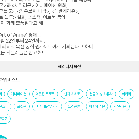
몬>과 <세일러문> 애니메이션 원화, 

볼 Z>, <카우보이 비밥>, <에반게리온>, 

트 블루> 셀화, 포스터, 아트북 등의 

이 함께 출품된다고 해.

Art of Anime’ 경매는 

월 22일부터 24일까지, 

헤리티지 옥션 공식 웹사이트에서 개최된다고 하니

는 덕질러들은 참고해!
헤리티지 옥션
 하입비스트
리
애니메이션
이웃집 토토로
센과 치히로
천공의 성 라퓨타
아키라
몬스터
포켓몬
마녀 배달부 키키
드래곤볼
에반게리온
세일러문
곤볼Z