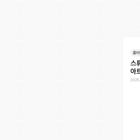
콜리
스튜
아
2025.