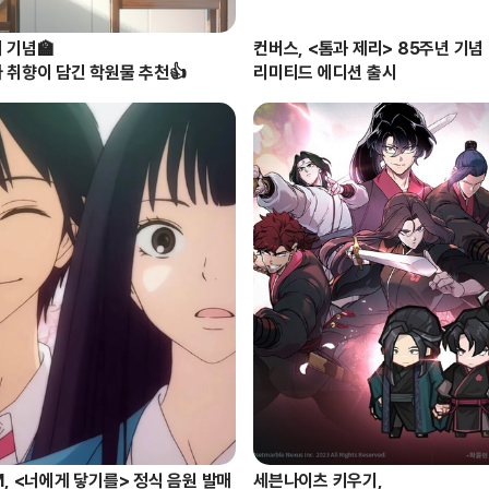
 기념🏫

컨버스, <톰과 제리> 85주년 기념 

 취향이 담긴 학원물 추천👍
리미티드 에디션 출시
M, <너에게 닿기를> 정식 음원 발매
세븐나이츠 키우기, 
