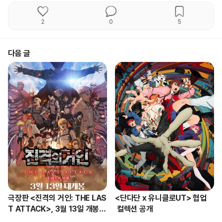
2
0
5
다음 글
극장판 <진격의 거인: THE LAS
<단다단 x 유니클로UT> 협업
T ATTACK>, 3월 13일 개봉
 컬렉션 공개
 확정 