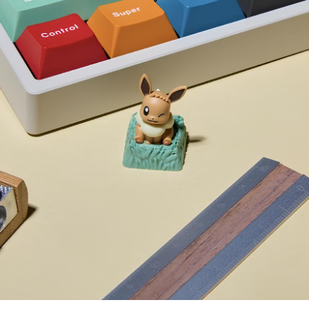
피카츄와 팬텀 등에 이어 어느덧 네 번째 출시야. 

앞서 출시된 제품들은 

이미 품절이 되었을 정도로 인기가 많으니 

출시일에 맞춰 서둘러 구매하라구! 

해당 제품은 2월 27일 오후 12시부터 

판매될 예정이고 가격은 8만 원이며 

구매는 포켓몬 스토어 온라인과 

포켓몬 공식 브랜드 스토어에서 가능하다고 해!

출처: 디에디트 매거진
포켓몬
포켓몬스터
이브이
콜리 Colley
무한 덕질을 장려하는 콜리 Colley 입니다!