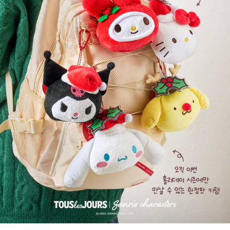
만날 수 있는 산리오 한정판 키링을 출시했어!

한정판 키링은 뚜레쥬르 앱에서

산리오캐릭터즈 케이크 사전예약 시 구매 가능하며

뚜레쥬르 앱 홀리데이 케이크 사전예약 일정은

지난 11월 14일(금)부터 12월 22일(월)까지,

픽업은 12월 19일(금)부터 12월 25일(목)라고 해.

키링은 사전예약 제품 중 

키링 SET 구매 시에만 제공되고

키링만 별도 구매는 불가하며 

랜덤으로 제공된다고 하니 참고하고, 

보다 자세한 사항은 아래 뚜레쥬르 인스타그램 계정에서 

확인해 봐!
뚜레쥬르 인스타그램
출처: 산리오 코리아
산리오
콜라보
한정판
키링
케이크