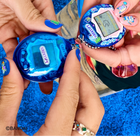
최근 와이투케이 트렌드와 함께 

과거의 향수를 불러일으키는 콘텐츠로 

주목받고 있는데,

케이스티파이는 다마고치의 특징인 

픽셀 아트와 마메치, 미미치, 구치파치 같은 

대표 캐릭터들을 다양한 테크 액세서리에 담아냈어.

이번 컬렉션은 5월 29일 오전 11시부터 

웨이팅 리스트 등록자에 한해 

제품을 먼저 구매할 수 있으며, 

이후 케이스티파이 공식 웹사이트와 

도산 플래그십 스토어를 포함한 

전국 14개 오프라인 매장에서 제품을 판매한다고 하니

덕질러들은 참고해!

출처: 반다이남코, 럭키드로우
다마고치
케이스
에어팟케이스
폰 케이스