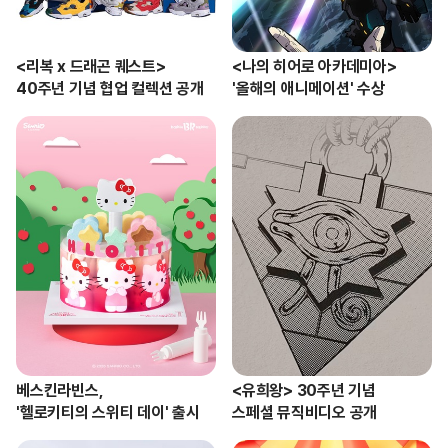
<리복 x 드래곤 퀘스트> 

<나의 히어로 아카데미아>

40주년 기념 협업 컬렉션 공개
'올해의 애니메이션' 수상
베스킨라빈스,

<유희왕> 30주년 기념

'헬로키티의 스위티 데이' 출시
스페셜 뮤직비디오 공개