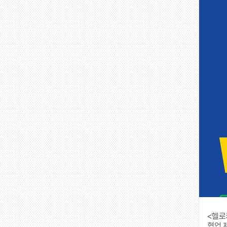
<헬로
협업 