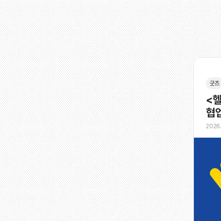
굿즈
<헬
협업
2026