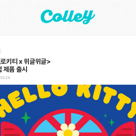
로키티 x 위글위글>

 제품 출시
.02.24