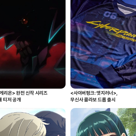
ᅦ리온> 완전 신작 시리즈

<사이버펑크: 엣지러너>, 

째 티저 공개
무신사 콜라보 드롭 출시