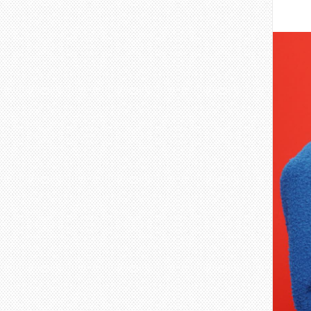
출처:
헬로
다음 