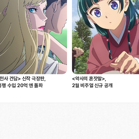
ᆼ전사 건담> 신작 극장판,

<약사의 혼잣말>,

흥행 수입 20억 엔 돌파
2월 비주얼 신규 공개