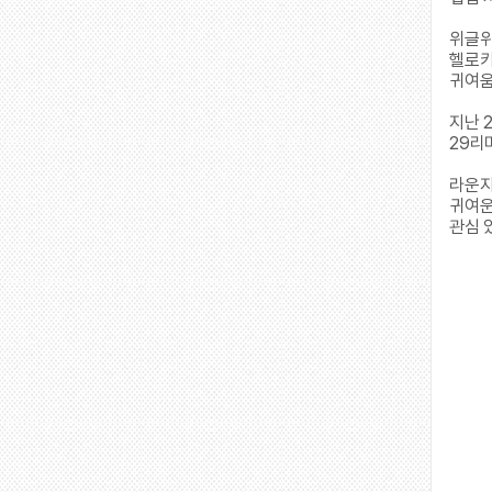
위글위
헬로키
귀여우
지난 2
29리
라운
귀여운
관심 