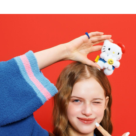
<헬로키티 x 위글위글> 29리미티드오더
 29CM, 산리오코리아
키티
콜라보
굿즈
욕실 아이템
콜리 Colley
무한 덕질을 장려하는 콜리 Colley 입니다!
3
0
0
글