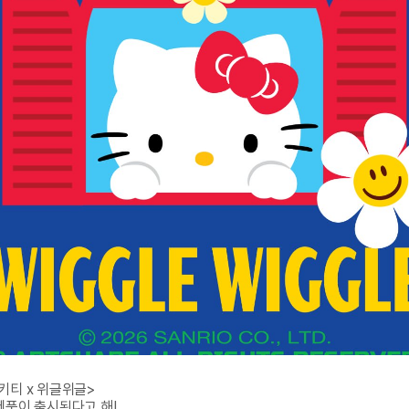
키티 x 위글위글>

제품이 출시된다고 해!
