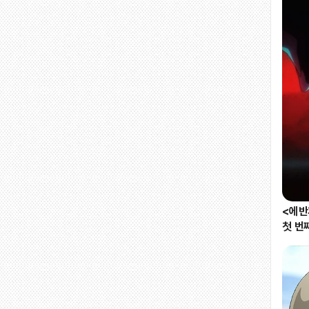
<에반ᄀ
첫 번