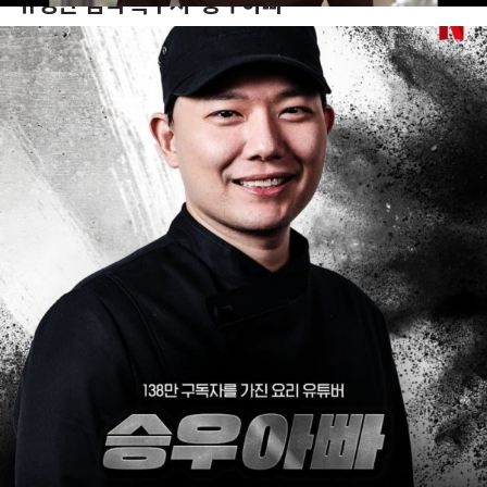
유명한 겜덕 흑수저 ‘승우아빠’