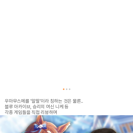
우마무스메를 ‘말딸’이라 칭하는 것은 물론.. 

블루 아카이브, 승리의 여신 니케 등

각종 게임들을 직접 리뷰하며

꽤나 깊은 덕력을 보여주고 있지.