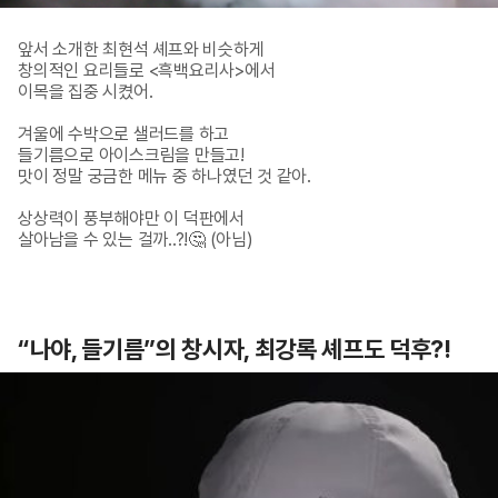
앞서 소개한 최현석 셰프와 비슷하게

창의적인 요리들로 <흑백요리사>에서

이목을 집중 시켰어.

겨울에 수박으로 샐러드를 하고

들기름으로 아이스크림을 만들고!

맛이 정말 궁금한 메뉴 중 하나였던 것 같아.

상상력이 풍부해야만 이 덕판에서

살아남을 수 있는 걸까..?!🤔 (아님)
“나야, 들기름”의 창시자, 최강록 셰프도 덕후?!