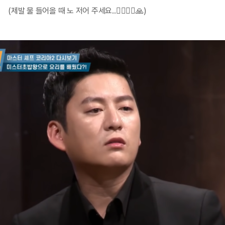
(제발 물 들어올 때 노 저어 주세요..🚣‍♂️🚣‍♂️🙏)