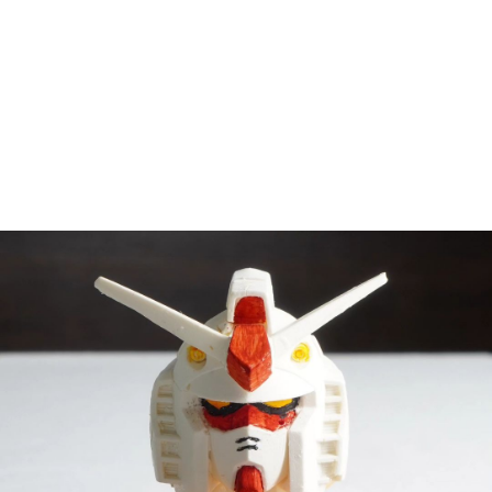
그의 파인다이닝 ‘쵸이닷’의 신메뉴로

건담 디저트도 등장했다고 해.

그는 흑백 요리사에서

“남들이 안 하는 나만의 색깔의 요리

세상에 하나밖에 없는 제 요리로

멋지게 승부를 보여드리겠습니다.”

라는 말과 함께

요리로 자신을 표현하는 것이

중요하다는 걸 언급하지.
