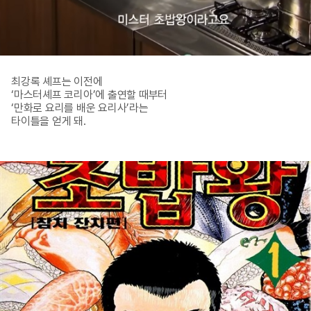
최강록 셰프는 이전에

‘마스터셰프 코리아’에 출연할 때부터

‘만화로 요리를 배운 요리사’라는

타이틀을 얻게 돼.