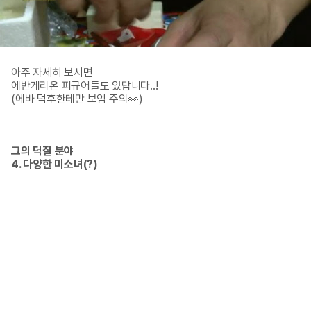
아주 자세히 보시면

에반게리온 피규어들도 있답니다..!

(에바 덕후한테만 보임 주의👀)
그의 덕질 분야

4. 다양한 미소녀(?)