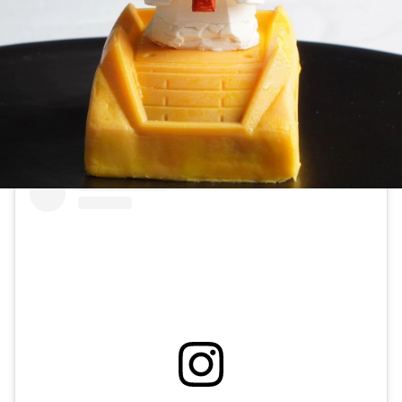
초콜릿으로 정교하게 만들어진

건담 디저트가 최현석 셰프가 추구하는

요리 방향과 잘 맞는다고 생각해!
그의 덕질 분야

2. 포켓몬스터