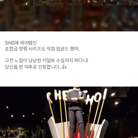
SNS에 레어템인

초합금 핫짱 시리즈도 직접 업로드 했어.

고전 느낌이 낭낭한 키덜트 수집까지 하다니!

당신을 찐 덕후로 인정합니다..👍