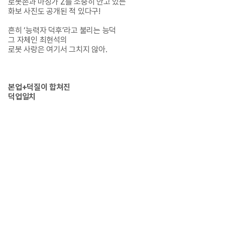
로봇존과 마징가 Z를 소중히 안고 있는

화보 사진도 공개된 적 있다구!

흔히 ‘능력자 덕후’라고 불리는 능덕

그 자체인 최현석의

로봇 사랑은 여기서 그치지 않아.
본업+덕질이 합쳐진

덕업일치