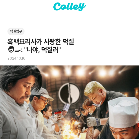
덕질탐구
흑백요리사가 사랑한 덕질

🧑‍🍳: "나야, 덕질러"
2024.10.16