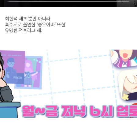
최현석 셰프 뿐만 아니라

흑수저로 출연한 ‘승우아빠’ 또한

유명한 덕후라고 해.