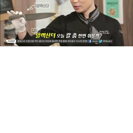
‘알렉산더’, ‘페트리샤’ 등

칼 이름을 공개해서

많은 사람의 이목을 끌기도 했어.