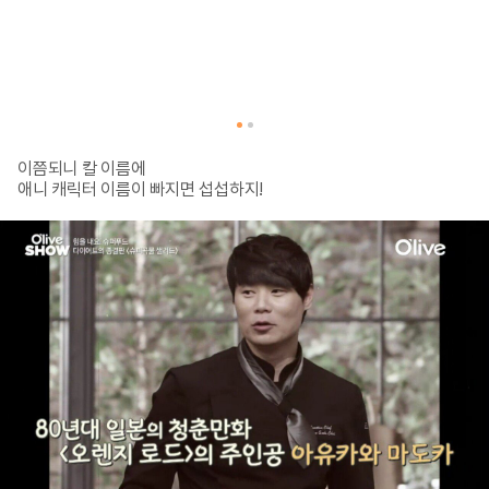
이쯤되니 칼 이름에

애니 캐릭터 이름이 빠지면 섭섭하지!

<변덕쟁이 오렌지☆로드>의 주인공

‘마도카’ 이름의 칼과

<마크로스 프론티어>의 주인공

‘셰릴 놈’ 이름의 칼도 있다고 해.

매번 칼에 애칭을 붙여가며 쓰다니

과몰입까지 완벽한 덕질러!

엄지 척👍