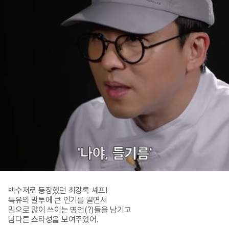
백수저로 등장했던 최강록 셰프!

특유의 말투에 큰 인기를 끌면서

밈으로 많이 쓰이는 명언(?)들을 남기고

남다른 스타성을 보여주었어.
