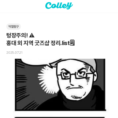
덕질탐구
텅장주의! ⚠️

홍대 외 지역 굿즈샵 정리.list🗒️
2025.07.21