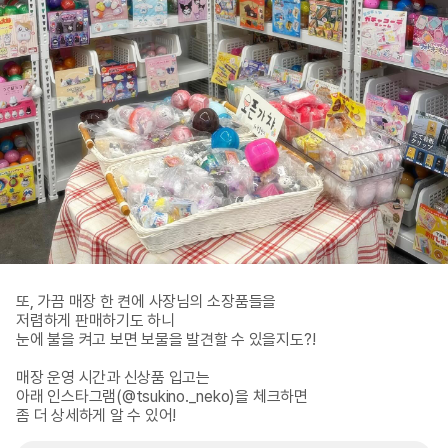
또, 가끔 매장 한 켠에 사장님의 소장품들을 

저렴하게 판매하기도 하니

눈에 불을 켜고 보면 보물을 발견할 수 있을지도?!

매장 운영 시간과 신상품 입고는

아래 인스타그램(@tsukino._neko)을 체크하면

좀 더 상세하게 알 수 있어!