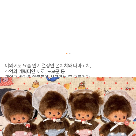
이외에도 요즘 인기 절정인 몬치치와 다마고치,

추억의 캐릭터인 토로, 도모군 등

귀엽고 반가운 얼굴들에 시간가는 줄 모를거야.

히나츠 잡화점 역시 새 굿즈도 있지만

중고 굿즈도 있어 중고 굿즈에 대한

어느 정도 이해가 있는 덕질러들이라면 

더욱 좋을 거 같아!

인스타그램(@heenatz)에 

매일 신제품 정보가 업로드 되고

매주 목요일마다 라방을 통해 

제품을 구매할 수 있다고 하니
