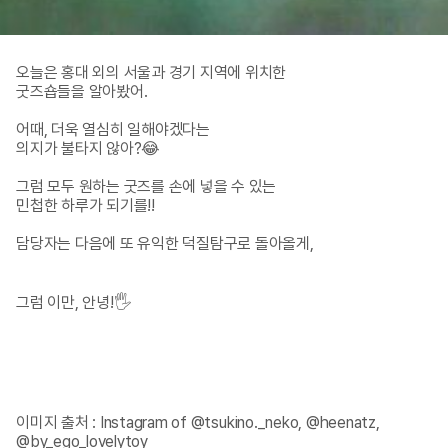
오늘은 홍대 외의 서울과 경기 지역에 위치한

굿즈숍들을 알아봤어.

어때, 더욱 열심히 일해야겠다는 

의지가 불타지 않아?😂

그럼 모두 원하는 굿즈를 손에 넣을 수 있는

민첩한 하루가 되기를!!

담당자는 다음에 또 유익한 덕질탐구로 돌아올게,

그럼 이만, 안녕!🖐️

이미지 출처 : Instagram of @tsukino._neko, @heenatz, 
@by_ego_lovelytoy