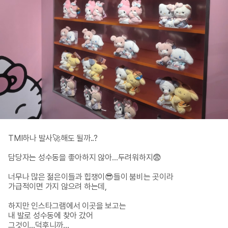
TMI하나 발사🚀해도 될까..?

담당자는 성수동을 좋아하지 않아…두려워하지😨

너무나 많은 젊은이들과 힙쟁이😎들이 붐비는 곳이라

가급적이면 가지 않으려 하는데,

하지만 인스타그램에서 이곳을 보고는

내 발로 성수동에 찾아 갔어

그것이…덕후니까…