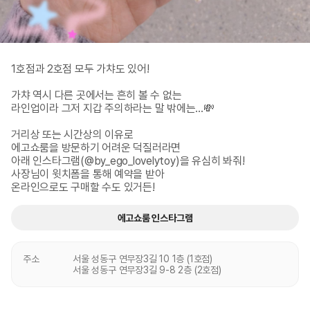
1호점과 2호점 모두 가챠도 있어!

가챠 역시 다른 곳에서는 흔히 볼 수 없는

라인업이라 그저 지갑 주의하라는 말 밖에는…💸

거리상 또는 시간상의 이유로

에고쇼룸을 방문하기 어려운 덕질러라면

아래 인스타그램(@by_ego_lovelytoy)을 유심히 봐줘!

사장님이 윗치폼을 통해 예약을 받아

온라인으로도 구매할 수도 있거든!
에고쇼룸 인스타그램
주소
서울 성동구 연무장3길 10 1층 (1호점)

서울 성동구 연무장3길 9-8 2층 (2호점)