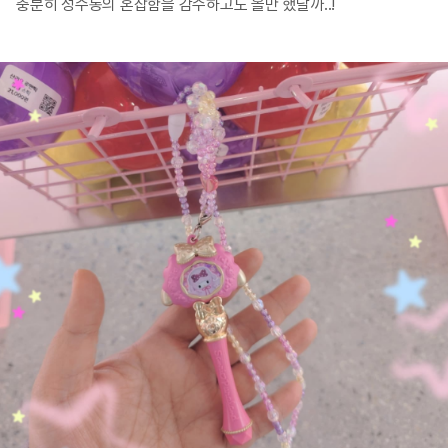
충분히 성수동의 혼잡함을 감수하고도 올만 했달까..!