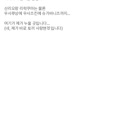
산리오랑 리락쿠마는 물론

우사루상에 우사즈킨에 슈가바니즈까지…

여기가 제가 누울 곳입니다…

(네, 제가 바로 토끼 사랑맨🐰입니다)