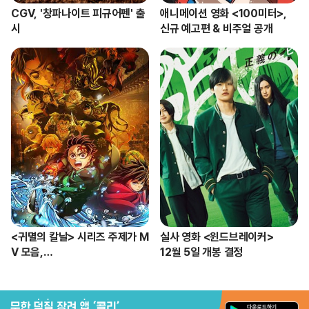
CGV, '창파나이트 피규어펜' 출
애니메이션 영화 <100미터>, 

시
신규 예고편 & 비주얼 공개
<귀멸의 칼날> 시리즈 주제가 M
실사 영화 <윈드브레이커>

V 모음,

12월 5일 개봉 결정
24일 19시 공개