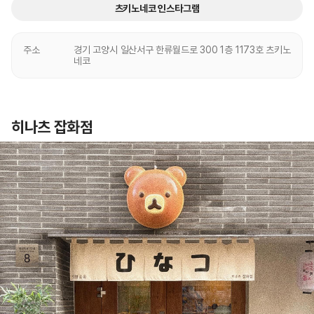
츠키노네코 인스타그램
주소
경기 고양시 일산서구 한류월드로 300 1층 1173호 츠키노
네코
히나츠 잡화점