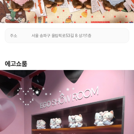
아래 링크를 참고하라굿!
히나츠 잡화점 인스타그램
주소
서울 송파구 올림픽로53길 8 상가1층
에고쇼룸