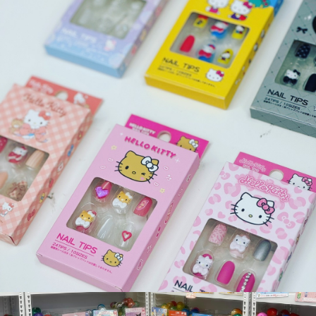
이곳은 산리오와 산엑스(특히 리락쿠마), 치이카와

그리고 다마고치 등 요즘 인기있는 캐릭터들의

다양한 굿즈를 만나볼 수 있어.

매장 안에 가챠 존도 마련되어 있고

아주 조금 떨어진 곳에 츠키노네코에서 운영하는

무인가챠샵인 네코가챠도 위치해 있지.

때문에 이 근방에 사는 덕후들에게는

오아시스 같은 곳이야!

(최근 웨스턴돔에 네코가챠 2호점도 문을 열었다고 해!)