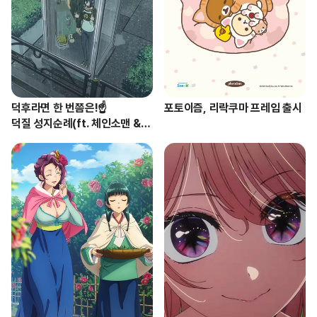
덕후라면 한 번쯤은!☝️

포토이즘, 리락쿠마 프레임 출시
덕질 성지순례(ft. 체인소맨 &
 코난)