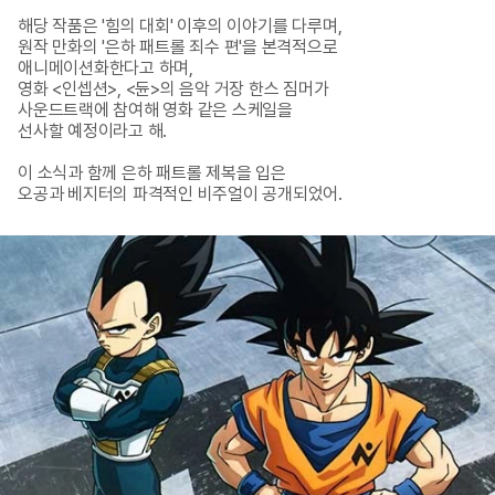
해당 작품은 '힘의 대회' 이후의 이야기를 다루며, 

원작 만화의 '은하 패트롤 죄수 편'을 본격적으로 

애니메이션화한다고 하며,

영화 <인셉션>, <듄>의 음악 거장 한스 짐머가 

사운드트랙에 참여해 영화 같은 스케일을 

선사할 예정이라고 해.

이 소식과 함께 은하 패트롤 제복을 입은 

오공과 베지터의 파격적인 비주얼이 공개되었어.