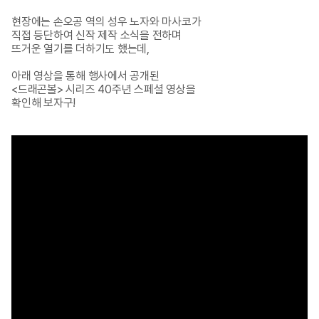
현장에는 손오공 역의 성우 노자와 마사코가 

직접 등단하여 신작 제작 소식을 전하며 

뜨거운 열기를 더하기도 했는데,

아래 영상을 통해 행사에서 공개된

<드래곤볼> 시리즈 40주년 스페셜 영상을

확인해 보자구!