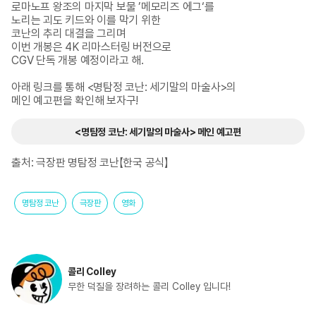
로마노프 왕조의 마지막 보물 ’메모리즈 에그‘를 

노리는 괴도 키드와 이를 막기 위한 

코난의 추리 대결을 그리며 

이번 개봉은 4K 리마스터링 버전으로 

CGV 단독 개봉 예정이라고 해.

아래 링크를 통해 <명탐정 코난: 세기말의 마술사>의

메인 예고편을 확인해 보자구!
<명탐정 코난: 세기말의 마술사> 메인 예고편
출처: 극장판 명탐정 코난【한국 공식】
명탐정 코난
극장판
영화
콜리 Colley
무한 덕질을 장려하는 콜리 Colley 입니다!