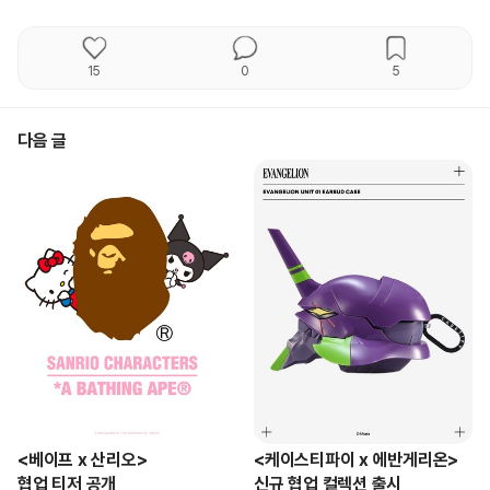
15
0
5
다음 글
<베이프 x 산리오>

<케이스티파이 x 에반게리온>

협업 티저 공개
신규 협업 컬렉션 출시