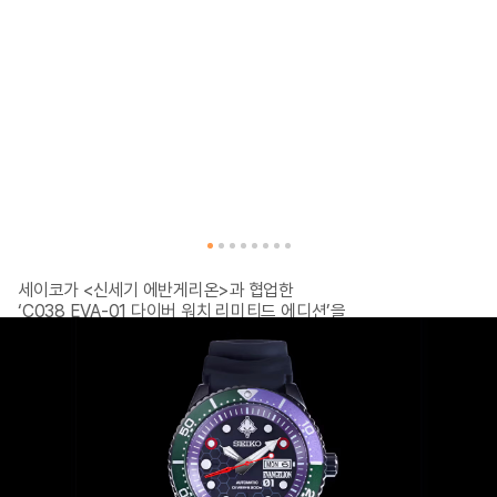
세이코가 <신세기 에반게리온>과 협업한 

‘C038 EVA-01 다이버 워치 리미티드 에디션’을 

공개했어!

이번 모델은 에반게리온 30주년을 기념하는 

‘RADIO EVA THE 30’ 프로젝트의 일환으로, 

세이코 다이버 워치에 EVA 초호기(Unit-01)를 

모티프로 한 디자인이 적용된 것은 이번이 처음이야.

케이스 지름은 45mm로, 스테인리스 스틸 소재에 
