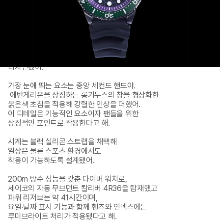
그린과 퍼플 투톤 컬러를 조합해 EVA 초호기의 

상징적인 이미지를 구현했는데, 

다이얼에는 에반게리온 세계관을 연상시키는 

허니콤 패턴을 적용했으며, 

12시 인덱스와 2시·10시 방향의 장식 요소는 

초호기의 얼굴과 흉부 장갑 디테일에서 영감을 받아 

디자인됐어.

가장 눈에 띄는 요소는 중앙 세컨드 핸드야.

 에반게리온을 상징하는 롱기누스의 창을 형상화한 

붉은색 초침을 적용해 강렬한 인상을 더했어. 

이 디테일은 기능적인 요소이자 팬들을 위한 

상징적인 포인트로 작용한다고 해.

시계는 블랙 실리콘 스트랩을 채택해 

일상은 물론 스포츠 환경에서도 

착용이 가능하도록 설계됐어. 

200m 방수 성능을 갖춘 다이버 워치로, 

세이코의 자동 무브먼트 칼리버 4R36을 탑재했고

파워 리저브는 약 41시간이며, 

요일·날짜 표시 기능과 함께 핸즈와 인덱스에는 

루미브라이트 처리가 적용됐다고 해.
