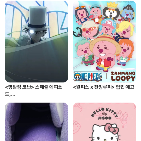
<명탐정 코난> 스페셜 에피소
<원피스 x 잔망루피> 협업 예고
드,

'키드 vs 하쿠바' 편 발표