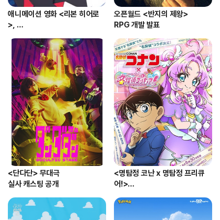
애니메이션 영화 <리본 히어로
오픈월드 <반지의 제왕> 

>, 

RPG 개발 발표
8월 8일 넷플릭스 공개
<단다단> 무대극 

<명탐정 코난 x 명탐정 프리큐
실사 캐스팅 공개
어!>

콜라보 에피소드 방영 예정