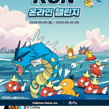
‘포켓몬 런 온라인 챌린지’ 형태로 진행되는데, 

런데이 앱에서 1km를 달리면 참여 가능하며, 

SNS 인증까지 완료하면 추가 추첨 경품 이벤트에도 

응모할 수 있다고 해.

챌린지는 6월 8일부터 30일까지 진행되며, 

리워드는 7월 7일부터 순차 지급될 예정이야. 

또한 포켓몬 측은 앞으로도 다양한 행사와 

프로모션을 통해 계속해서 프로모 카드를 

공개할 예정이라고 밝혔어.

자세한 참여 방법과 이벤트 정보는 

위 이미지를 통해 확인해 봐!

출처: 포켓몬코리아, 논라벨매거진
포켓몬스터
포켓몬
이벤트
콜리 Colley