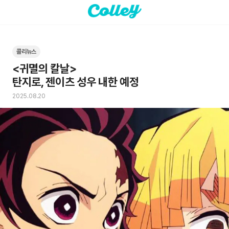
콜리뉴스
<귀멸의 칼날> 

탄지로, 젠이츠 성우 내한 예정
2025.08.20