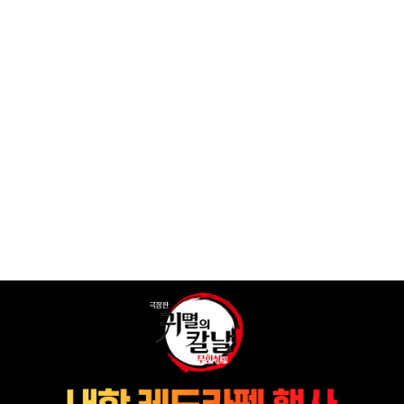
출처: 아이즈매거진
극장판
귀멸의칼날
영화