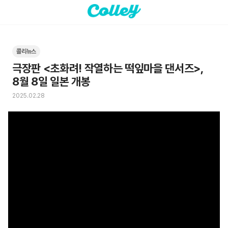
콜리뉴스
극장판 <초화려! 작열하는 떡잎마을 댄서즈>,

8월 8일 일본 개봉
2025.02.28