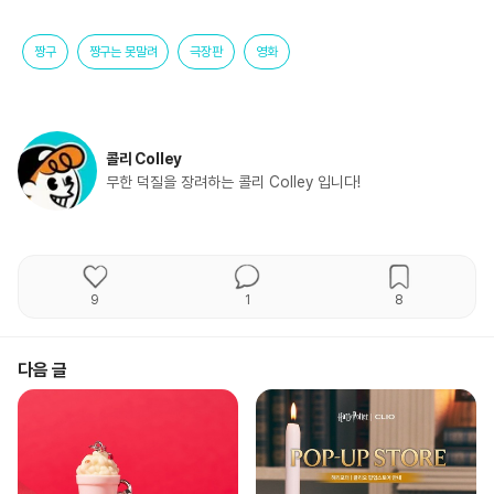
짱구
짱구는 못말려
극장판
영화
콜리 Colley
무한 덕질을 장려하는 콜리 Colley 입니다!
9
1
8
다음 글