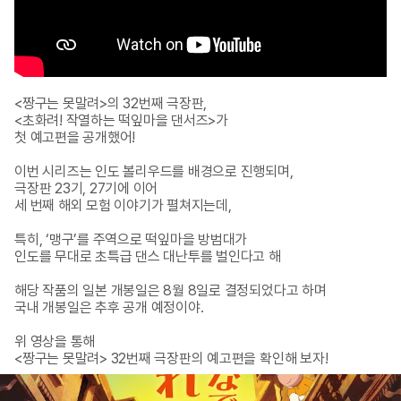
<짱구는 못말려>의 32번째 극장판, 

<초화려! 작열하는 떡잎마을 댄서즈>가 

첫 예고편을 공개했어! 

이번 시리즈는 인도 볼리우드를 배경으로 진행되며, 

극장판 23기, 27기에 이어 

세 번째 해외 모험 이야기가 펼쳐지는데, 

특히, ‘맹구’를 주역으로 떡잎마을 방범대가 

인도를 무대로 초특급 댄스 대난투를 벌인다고 해 

해당 작품의 일본 개봉일은 8월 8일로 결정되었다고 하며 

국내 개봉일은 추후 공개 예정이야.

위 영상을 통해 

<짱구는 못말려> 32번째 극장판의 예고편을 확인해 보자!